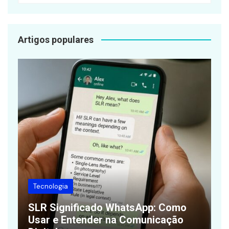
Artigos populares
Tecnologia
SLR Significado WhatsApp: Como
Q
Usar e Entender na Comunicação
R