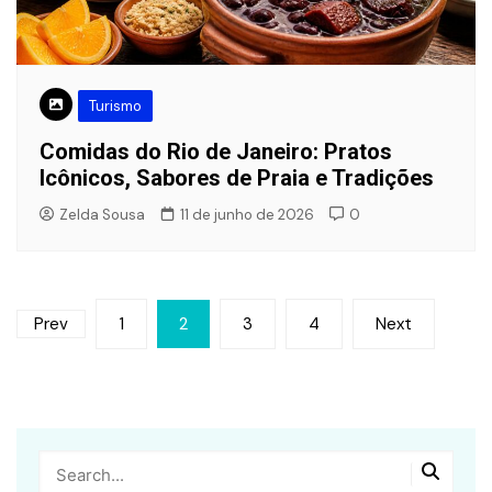
Turismo
Comidas do Rio de Janeiro: Pratos
Icônicos, Sabores de Praia e Tradições
Zelda Sousa
11 de junho de 2026
0
Paginação
Prev
1
2
3
4
Next
de
posts