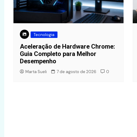
Tecnologia
Aceleração de Hardware Chrome:
Guia Completo para Melhor
Desempenho
Marta Sueli
7 de agosto de 2026
0
Finanças
Finanças
Quanto Vale 1.000 Pontos
Livelo em Reais? Guia de
Advertiseme
Valor, Otimização e
Tipos e Estr
Alternativas
Negócio
Zelda Sousa
2 de junho de 2026
Zelda Sousa