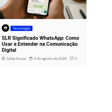
Tecnologia
SLR Significado WhatsApp: Como
Usar e Entender na Comunicação
Digital
Zelda Sousa
4 de agosto de 2026
0
Curiosidades
nt: Conceito,
atégias para Seu
Verem ou Virem? Guia Prá
para Não Errar Mais
3 de junho de 2026
Ingrid Massa
31 de maio de 2