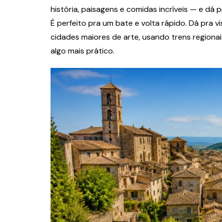
história, paisagens e comidas incríveis — e dá
É perfeito pra um bate e volta rápido. Dá pra vi
cidades maiores de arte, usando trens regionai
algo mais prático.
Finanças
Advertisement: Co
Tipos e Estratégi
Negócio
Zelda Sousa
3 de