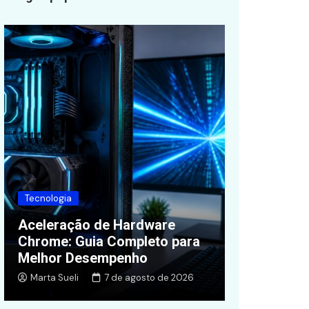
Finanças
Tecnologia
Quanto Val
Aceleração de Hardware
Livelo em 
Chrome: Guia Completo para
Valor, Oti
Melhor Desempenho
Alternativ
Marta Sueli
7 de agosto de 2026
Zelda Sousa