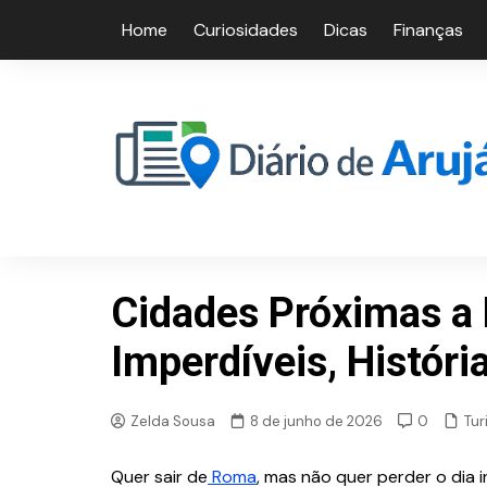
Skip
Home
Curiosidades
Dicas
Finanças
to
content
Cidades Próximas a
Imperdíveis, Históri
Tur
Zelda Sousa
8 de junho de 2026
0
Quer sair de
Roma
, mas não quer perder o dia 