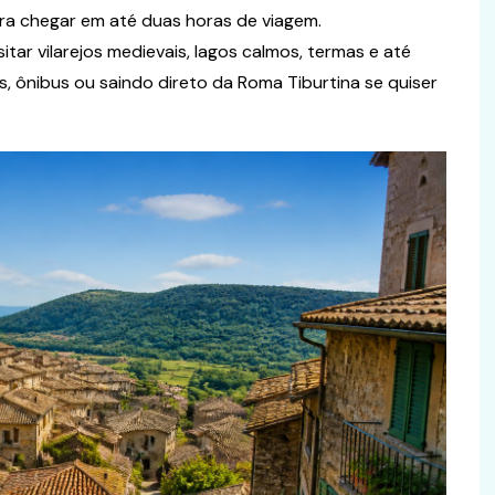
 pra chegar em até duas horas de viagem.
sitar vilarejos medievais, lagos calmos, termas e até
s, ônibus ou saindo direto da Roma Tiburtina se quiser
Curiosidades
nceito,
as para Seu
Verem ou Virem? Guia Prático
para Não Errar Mais
 junho de 2026
Ingrid Massa
31 de maio de 2026