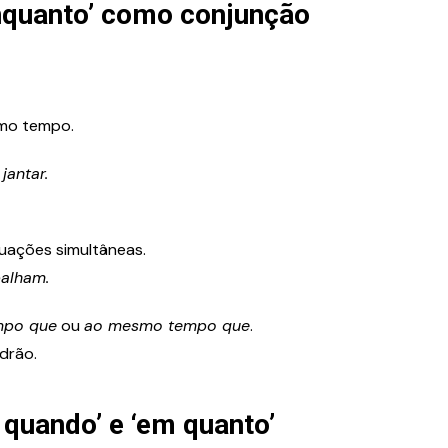
enquanto’ como conjunção
smo tempo.
jantar.
uações simultâneas.
balham.
mpo que
ou
ao mesmo tempo que
.
drão.
 quando’ e ‘em quanto’