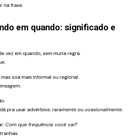
 na frase.
ndo em quando: significado e
de vez em quando, sem muita regra.
ue.
as soa mais informal ou regional.
ensagem.
do
.
 dá pra usar advérbios:
raramente
ou
ocasionalmente
.
ar:
Com que frequência você vai?
stranhas.