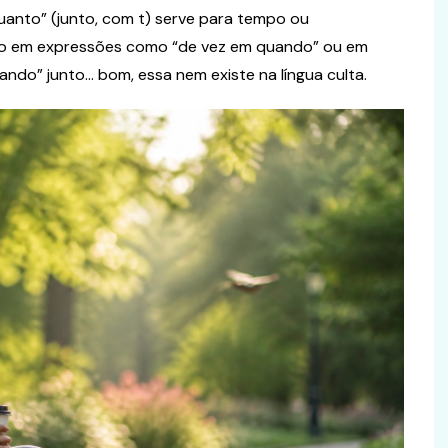
uanto” (junto, com t) serve para tempo ou
do em expressões como “de vez em quando” ou em
ndo” junto… bom, essa nem existe na língua culta.
Curiosidades
nceito,
as para Seu
Verem ou Virem? Guia Prático
para Não Errar Mais
 junho de 2026
Ingrid Massa
31 de maio de 2026