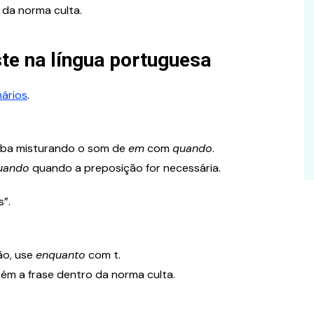
 da norma culta.
ste na língua portuguesa
nários
.
caba misturando o som de
em
com
quando
.
uando
quando a preposição for necessária.
s”.
ão, use
enquanto
com t.
ém a frase dentro da norma culta.