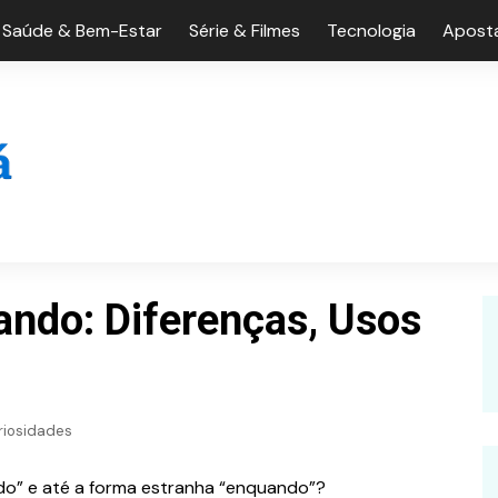
Saúde & Bem-Estar
Série & Filmes
Tecnologia
Aposta
ndo: Diferenças, Usos
riosidades
ndo” e até a forma estranha “enquando”?