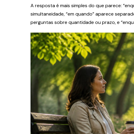
A resposta é mais simples do que parece: “enq
simultaneidade, “em quando” aparece separa
perguntas sobre quantidade ou prazo, e “enqua
Finanças
Advertisement: Co
Tipos e Estratégi
Negócio
Zelda Sousa
3 de