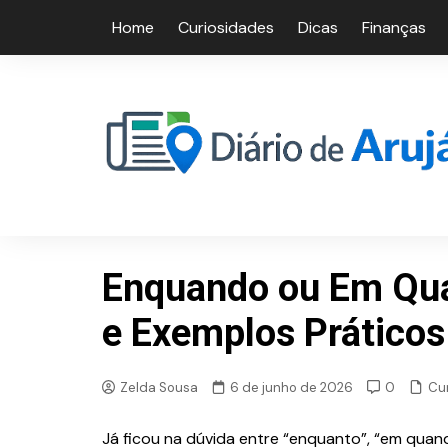
Skip
Home
Curiosidades
Dicas
Finanças
to
content
Enquando ou Em Qua
e Exemplos Práticos
Cu
Zelda Sousa
6 de junho de 2026
0
Já ficou na dúvida entre “enquanto”, “em qua