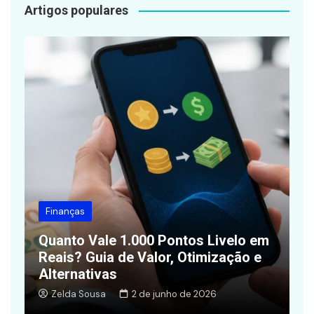
Artigos populares
Finanças
Quanto Vale 1.000 Pontos Livelo em
Reais? Guia de Valor, Otimização e
A
Alternativas
E
Zelda Sousa
2 de junho de 2026