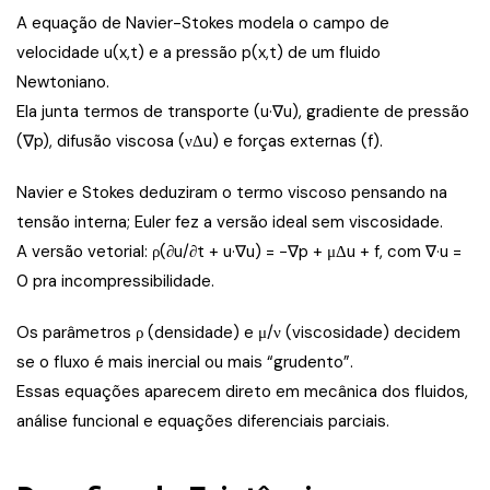
A equação de Navier-Stokes modela o campo de
velocidade u(x,t) e a pressão p(x,t) de um fluido
Newtoniano.
Ela junta termos de transporte (u·∇u), gradiente de pressão
(∇p), difusão viscosa (νΔu) e forças externas (f).
Navier e Stokes deduziram o termo viscoso pensando na
tensão interna; Euler fez a versão ideal sem viscosidade.
A versão vetorial: ρ(∂u/∂t + u·∇u) = −∇p + μΔu + f, com ∇·u =
0 pra incompressibilidade.
Os parâmetros ρ (densidade) e μ/ν (viscosidade) decidem
se o fluxo é mais inercial ou mais “grudento”.
Essas equações aparecem direto em mecânica dos fluidos,
análise funcional e equações diferenciais parciais.