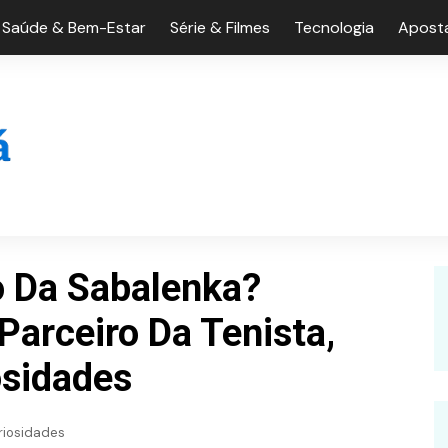
Saúde & Bem-Estar
Série & Filmes
Tecnologia
Aposta
 Da Sabalenka?
arceiro Da Tenista,
osidades
riosidades