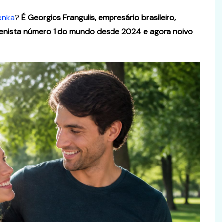
enka
?
É Georgios Frangulis, empresário brasileiro,
tenista número 1 do mundo desde 2024 e agora noivo
Curiosidades
nceito,
as para Seu
Verem ou Virem? Guia Prático
para Não Errar Mais
 junho de 2026
Ingrid Massa
31 de maio de 2026