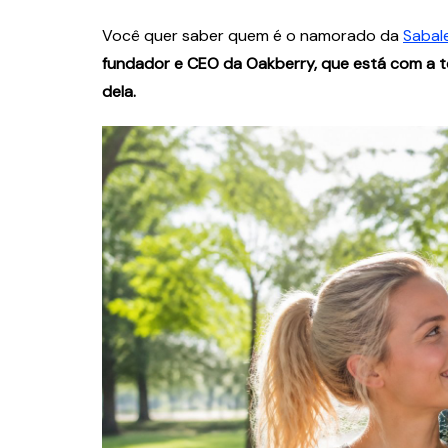
Você quer saber quem é o namorado da
Sabal
fundador e CEO da Oakberry, que está com a 
dela.
Finanças
Advertisement: Co
Tipos e Estratégi
Negócio
Zelda Sousa
3 de