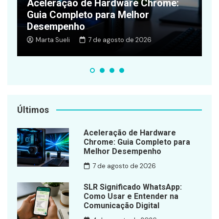
Quanto Vale 1.000 Pontos Livelo em
Reais? Guia de Valor, Otimização e
A
Alternativas
E
Zelda Sousa
2 de junho de 2026
Últimos
Aceleração de Hardware
Chrome: Guia Completo para
Melhor Desempenho
7 de agosto de 2026
SLR Significado WhatsApp:
Como Usar e Entender na
Comunicação Digital