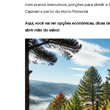
com pratos executivos, porções para dividir e
Capivari e perto do Horto Florestal.
Aqui, você vai ver opções econômicas, dicas d
abrir mão do sabor.
Finanças
Advertisement: Co
Tipos e Estratégi
Negócio
Zelda Sousa
3 de