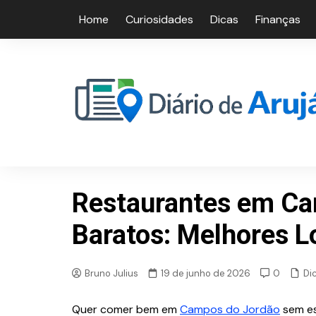
Skip
Home
Curiosidades
Dicas
Finanças
to
content
Restaurantes em Ca
Baratos: Melhores L
Di
Bruno Julius
19 de junho de 2026
0
Quer comer bem em
Campos do Jordão
sem es