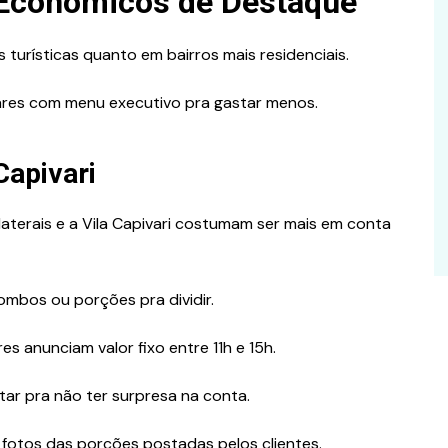
 Econômicos de Destaque
urísticas quanto em bairros mais residenciais.
ugares com menu executivo pra gastar menos.
Capivari
laterais e a Vila Capivari costumam ser mais em conta
ombos ou porções pra dividir.
es anunciam valor fixo entre 11h e 15h.
tar pra não ter surpresa na conta.
er fotos das porções postadas pelos clientes.