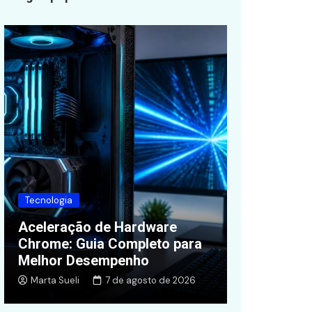
Finanças
Tecnologia
Quanto Val
Aceleração de Hardware
Livelo em 
Chrome: Guia Completo para
Valor, Oti
Melhor Desempenho
Alternativ
Marta Sueli
7 de agosto de 2026
Zelda Sousa