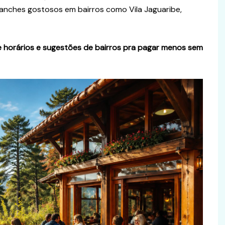
 lanches gostosos em bairros como Vila Jaguaribe,
e horários e sugestões de bairros pra pagar menos sem
Curiosidades
nceito,
as para Seu
Verem ou Virem? Guia Prático
para Não Errar Mais
 junho de 2026
Ingrid Massa
31 de maio de 2026