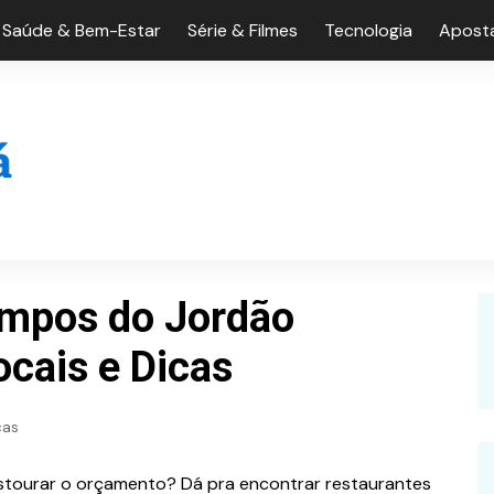
Saúde & Bem-Estar
Série & Filmes
Tecnologia
Aposta
mpos do Jordão
ocais e Dicas
cas
tourar o orçamento? Dá pra encontrar restaurantes