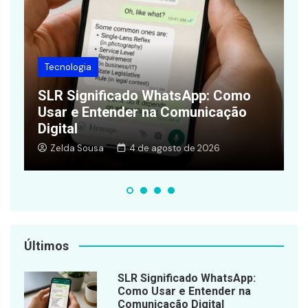
Finanças
Quanto Vale 1.000 Pontos Livelo em
Reais? Guia de Valor, Otimização e
A
Alternativas
E
Zelda Sousa
2 de junho de 2026
Últimos
SLR Significado WhatsApp:
Como Usar e Entender na
Comunicação Digital